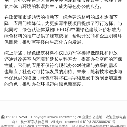
例，该办公楼通过大量采用环保建材和节能设备，实现了建
筑本体与环境的和谐共生，成为绿色办公的典范。
在政策和市场趋势的推动下，绿色建筑材料的成本逐渐下
降，应用门槛降低，为更多写字楼项目提供了可行选择。与
此同时，绿色认证体系如LEED和中国绿色建筑评价标准为
绿色材料的推广提供了规范依据，帮助开发商和企业明确环
保目标，推动写字楼向生态化方向发展。
综上所述，绿色建筑材料不仅助力写字楼降低能耗和排放，
还通过改善室内环境和延长材料寿命，提高办公空间的环保
性能。它们的应用不仅符合现代办公对健康与效率的需求，
也顺应了社会对可持续发展的期待。未来，随着技术进步与
环保意识的增强，绿色材料将在写字楼建设中扮演更加重要
的角色，推动办公环境迈向绿色新高度。
15313115250
Copyright © www.zhefuxitang.cn 企业办公选址，欢迎您致电咨
询！--杭州写字楼信息网-- All rights reserved.
京ICP备2023006261号
免责声明：本站为第三方写字楼信息展示平台，所提供的信息来源于互联网公开资料